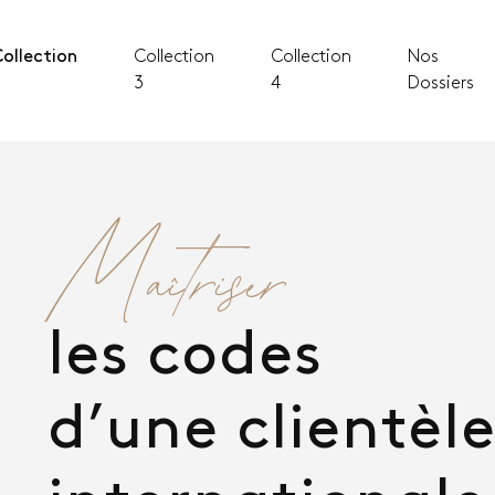
ollection
Collection
Collection
Nos
2
3
4
Dossiers
Maîtriser
les codes
d’une clientèl