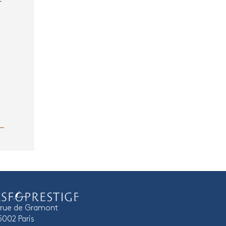
r
 rue de Gramont
5002 Paris